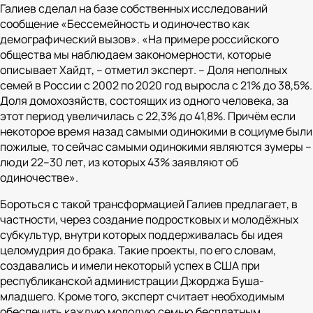
Галиев сделал на базе собственных исследований
сообщение «Бессемейность и одиночество как
демографический вызов».
«
На примере российского
общества мы наблюдаем закономерности, которые
описывает Хайдт
, – отметил эксперт. –
Доля неполных
семей в России с 2002 по 2020 год выросла с 21% до 38,5%.
Доля домохозяйств, состоящих из одного человека, за
этот период увеличилась с 22,3% до 41,8%. Причём если
некоторое время назад самыми одинокими в социуме были
пожилые, то сейчас самыми одинокими являются зумеры –
люди 22–30 лет, из которых 43% заявляют об
одиночестве
».
Бороться с такой трансформацией Галиев предлагает, в
частности, через создание подростковых и молодёжных
субкультур, внутри которых поддерживалась бы идея
целомудрия до брака. Такие проекты, по его словам,
создавались и имели некоторый успех в США при
республиканской администрации Джорджа Буша-
младшего. Кроме того, эксперт считает необходимым
обеспечить каждую молодую семью бесплатным