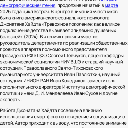
демографические чтения
, продолжив начатый в
марте
2026 года цикл встреч. В центре внимания участников
была книга американского социального психолога
Джонатана Хайдта «Тревожное поколение: как великое
подключение детства вызывает эпидемию душевных
болезней» (2024). В чтениях приняли участие
руководитель департамента по реализации общественных
проектов аппарата полномочного представителя
Президента РФ в ЦФО Сергей Шевчуков, доцент кафедры
экономической социологии НИУ ВШЭ и старший научный
сотрудник Православного Свято-Тихоновского
гуманитарного университета Иван Павлюткин, научный
сотрудник ИНИОН РАН Иван Кочедыков, заместитель
исполнительного директора Института демографической
политики имени Д. И. Менделеева Иван Сухов и другие
эксперты.
Работа Джонатана Хайдта посвящена влиянию
использования смартфона на поведение и социализацию
детей. Автор приходит к выводу, что постоянное внимание