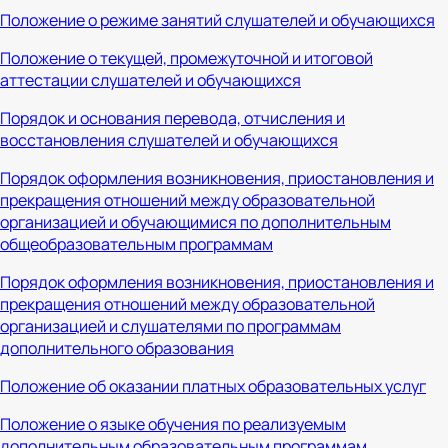
Положение о режиме занятий слушателей и обучающихся
Положение о текущей, промежуточной и итоговой
аттестации слушателей и обучающихся
Порядок и основания перевода, отчисления и
восстановления слушателей и обучающихся
Порядок оформления возникновения, приостановления и
прекращения отношений между образовательной
организацией и обучающимися по дополнительным
общеобразовательным программам
Порядок оформления возникновения, приостановления и
прекращения отношений между образовательной
организацией и слушателями по программам
дополнительного образования
Положение об оказании платных образовательных услуг
Положение о языке обучения по реализуемым
дополнительным образовательным программам